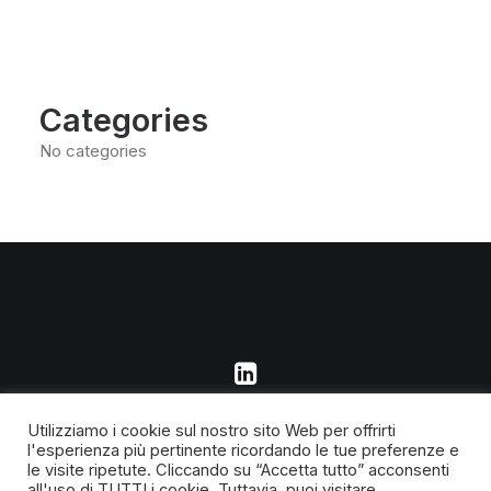
Categories
No categories
antoniopolastri ©2023- All right reserved – piva 03593740362
Utilizziamo i cookie sul nostro sito Web per offrirti
l'esperienza più pertinente ricordando le tue preferenze e
le visite ripetute. Cliccando su “Accetta tutto” acconsenti
all'uso di TUTTI i cookie. Tuttavia, puoi visitare