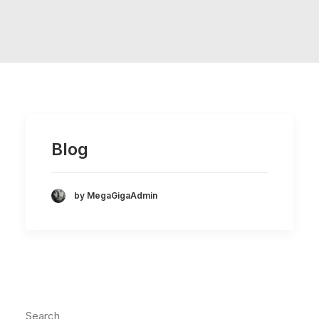
Blog
by MegaGigaAdmin
Search